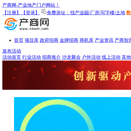
产商网-产业地产门户网站！
【注册】
【登录】
免费选址：找产业园/厂房/写字楼/土地
数
首页
项目库
政府招商
金牌招商
商机库
产业资讯
产商智
发布活动
活动首页
行业活动
招商推介
沙龙聚会
户外活动
线上活动
其他