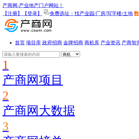
产商网-产业地产门户网站！
【注册】
【登录】
免费选址：找产业园/厂房/写字楼/土地
数
首页
项目库
政府招商
金牌招商
商机库
产业资讯
产商智
1
产商网项目
2
产商网大数据
3