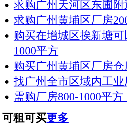
求购广州天河区东圃附近厂
求购广州黄埔区厂房2000
购买在增城区挨新塘可以
1000平方
购买广州黄埔区厂房仓库
找广州全市区域内工业厂
需购厂房800-1000
可租可买
更多