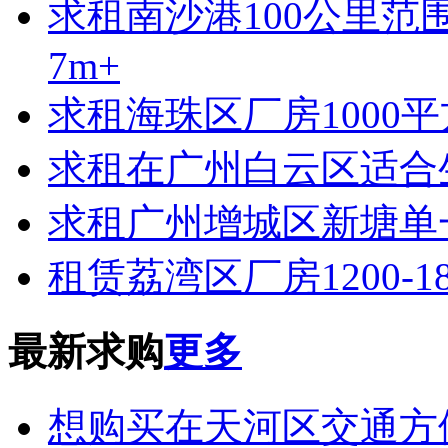
求租南沙港100公里范围
7m+
求租海珠区厂房1000
求租在广州白云区适合生
求租广州增城区新塘单一层
租赁荔湾区厂房1200-18
最新求购
更多
想购买在天河区交通方便