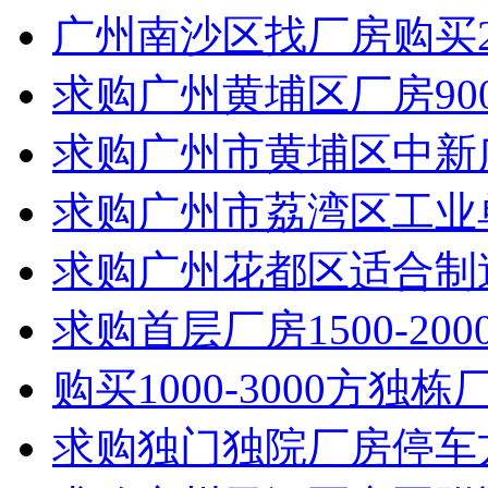
广州南沙区找厂房购买20
求购广州黄埔区厂房900
求购广州市黄埔区中新
求购广州市荔湾区工业单
求购广州花都区适合制造
求购首层厂房1500-2
购买1000-3000方独
求购独门独院厂房停车方