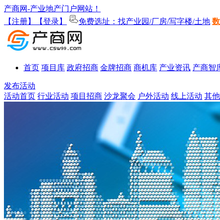
产商网-产业地产门户网站！
【注册】
【登录】
免费选址：找产业园/厂房/写字楼/土地
数
首页
项目库
政府招商
金牌招商
商机库
产业资讯
产商智
发布活动
活动首页
行业活动
项目招商
沙龙聚会
户外活动
线上活动
其他