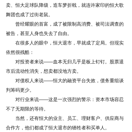
卖、恒大足球队降级，造车梦折戟，就连许家印的恒大歌
舞团也成了过街老鼠。
曾经耀眼的首富，成了被限制高消费、被司法调查的
被告，甚至人身也失去了自由。
在很多人的眼中，恒大退市，早就成了定局。但现实
依然很残酷：
对投资者来说——血本无归几乎是板上钉钉。股票退
市后流动性消失，想卖都没地方卖。
对债权人来说——恒大的融资平台失效，债务重组谈
判筹码更少。
对行业来说——这是一次强烈的警示：资本市场容忍
不了无期限的等待。
当然，还有恒大的业主、员工、理财客户、供应商与
合作方，他们都成了恒大退市的牺牲者和买单人。