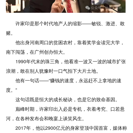
许家印是那个时代地产人的缩影——敏锐、激进、敢
赌。
他出身河南周口的贫困农村，靠着奖学金读完大学，
南下闯荡，在广州创办恒大。
1990年代末的珠三角，他看准一波又一波的城市扩张
浪潮，敢在别人犹豫时一口气拍下大片土地。
他有一句话——“赚钱的速度，永远赶不上拿地的速
度。”
这句话既是恒大的成长秘诀，也是它的致命基因。
巅峰时期，许家印出入必是专机，衣着考究、口若悬
河，在各种发布会和晚宴上谈笑风生。
2017年，他以2900亿元的身家登顶中国首富，媒体称