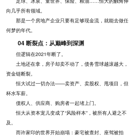
足球、冰泉、童世界、保险、粮油……恒大的触角伸
向几乎所有领域。
那是一个房地产企业只要有足够现金流，就能去做任
何梦的年代。
04 断裂点：从巅峰到深渊
但逻辑在2021年断了。
土地还在拿，房子却卖不动了，债务雪球越滚越大，
资金链断裂。
恒大试过一切办法——卖资产、卖股权、甩项目，但
杯水车薪。
债权人、供应商、购房者一起堵上门。
恒大从资本宠儿变成了“风险样本”，被所有人避之不
及。
而许家印的世界开始崩塌：豪宅被查封、座驾被拍