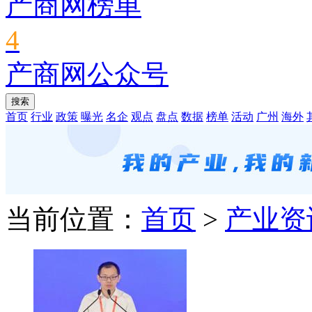
产商网榜单
4
产商网公众号
首页
行业
政策
曝光
名企
观点
盘点
数据
榜单
活动
广州
海外
当前位置：
首页
>
产业资