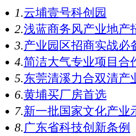
1.
云埔壹号科创园
2.
浅蓝商务风产业地产招
3.
产业园区招商实战必
4.
简洁大气专业项目合
5.
东莞清溪力合双清产
6.
黄埔买厂房首选
7.
新一批国家文化产业
8.
广东省科技创新条例