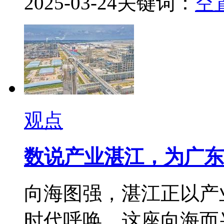
2025-03-24
关键词：
空
观点
数说产业湛江，为广东
向海图强，湛江正以产
时代呼唤。这座向海而