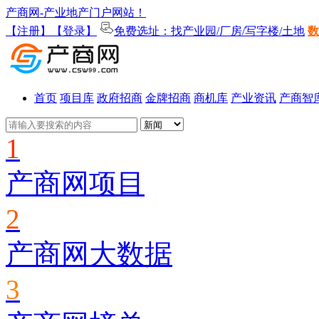
产商网-产业地产门户网站！
【注册】
【登录】
免费选址：找产业园/厂房/写字楼/土地
数
首页
项目库
政府招商
金牌招商
商机库
产业资讯
产商智
1
产商网项目
2
产商网大数据
3