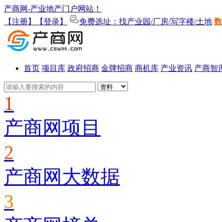
产商网-产业地产门户网站！
【注册】
【登录】
免费选址：找产业园/厂房/写字楼/土地
数
首页
项目库
政府招商
金牌招商
商机库
产业资讯
产商智
1
产商网项目
2
产商网大数据
3