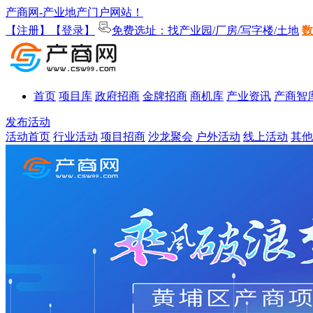
产商网-产业地产门户网站！
【注册】
【登录】
免费选址：找产业园/厂房/写字楼/土地
数
首页
项目库
政府招商
金牌招商
商机库
产业资讯
产商智
发布活动
活动首页
行业活动
项目招商
沙龙聚会
户外活动
线上活动
其他