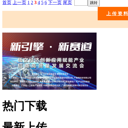
首页
上一页
1
2
3
4
5
6
下一页
尾页
上 传 资 料
热门下载
最新上传