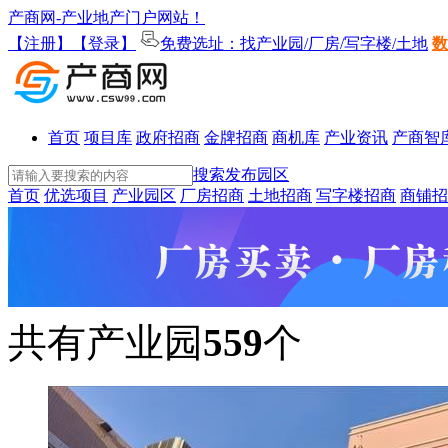
产商网-产业地产门户网站！
【注册】
【登录】
免费选址：找产业园/厂房/写字楼/土地
数
首页
项目库
政府招商
金牌招商
商机库
产业资讯
产商智
搜索
发布园区
首页
优选项目
产业园区
厂房招商
土地招商
写字楼招商
商铺招
共有产业园
559
个