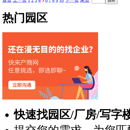
首页
上一页
1
2
3
4
5
6
7
8
9
10
下一页
尾页
热门园区
快速找园区/厂房/写字