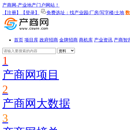
产商网-产业地产门户网站！
【注册】
【登录】
免费选址：找产业园/厂房/写字楼/土地
数
首页
项目库
政府招商
金牌招商
商机库
产业资讯
产商智
1
产商网项目
2
产商网大数据
3