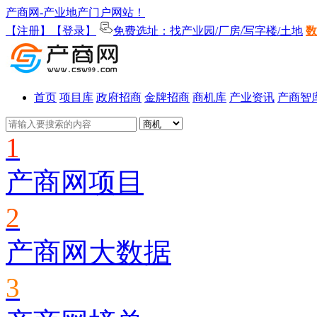
产商网-产业地产门户网站！
【注册】
【登录】
免费选址：找产业园/厂房/写字楼/土地
数
首页
项目库
政府招商
金牌招商
商机库
产业资讯
产商智
1
产商网项目
2
产商网大数据
3