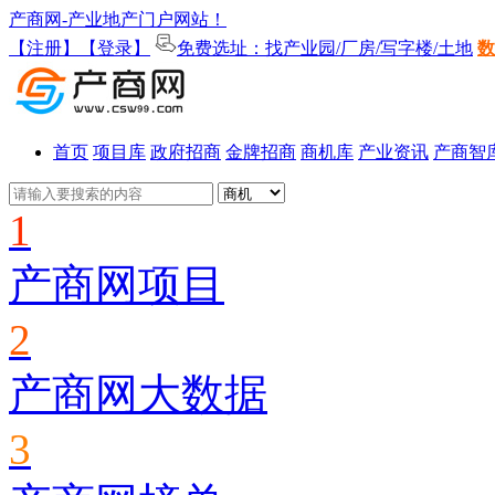
产商网-产业地产门户网站！
【注册】
【登录】
免费选址：找产业园/厂房/写字楼/土地
数
首页
项目库
政府招商
金牌招商
商机库
产业资讯
产商智
1
产商网项目
2
产商网大数据
3