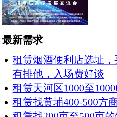
最新需求
租赁
烟酒便利店选址，
有排他，入场费好谈
租赁
天河区1000至10
租赁
找黄埔400-50
租赁
找200亩至500亩