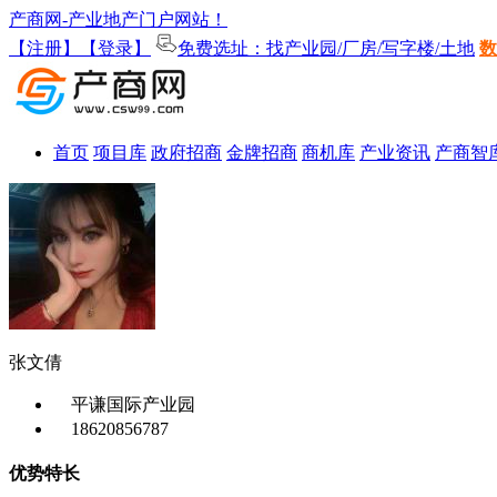
产商网-产业地产门户网站！
【注册】
【登录】
免费选址：找产业园/厂房/写字楼/土地
数
首页
项目库
政府招商
金牌招商
商机库
产业资讯
产商智
张文倩
平谦国际产业园
18620856787
优势特长