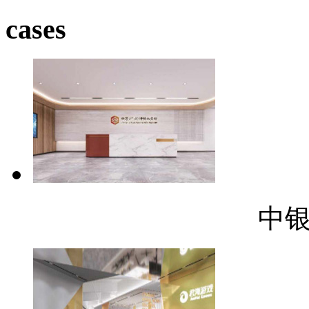
cases
中