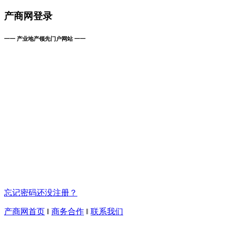
产商网登录
一一 产业地产领先门户网站 一一
忘记密码
还没注册？
产商网首页
‖
商务合作
‖
联系我们